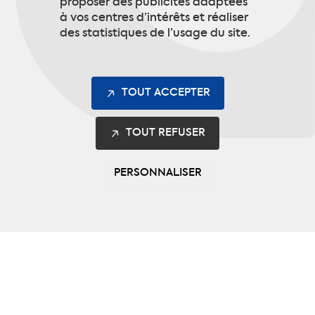
proposer des publicités adaptées
à vos centres d’intérêts et réaliser
des statistiques de l’usage du site.
Protection intempéries et haute
Équ
TOUT ACCEPTER
visibilité
TOUT REFUSER
VOIR LA GAMME
PERSONNALISER
CODUPAL
,