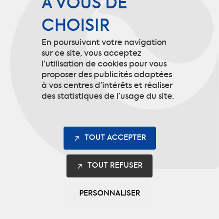
À VOUS DE
CHOISIR
Mentions légales
En poursuivant votre navigation
Gestion des cookies
sur ce site, vous acceptez
l’utilisation de cookies pour vous
proposer des publicités adaptées
à vos centres d’intérêts et réaliser
Contact
des statistiques de l’usage du site.
9 rue de Picardie
60190 Arsy
TOUT ACCEPTER
info@codupal.fr
TOUT REFUSER
+33 (0)3 44 92 10 10
PERSONNALISER