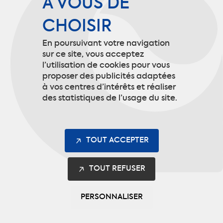
À VOUS DE
CHOISIR
Mentions légales
En poursuivant votre navigation
Gestion des cookies
sur ce site, vous acceptez
l’utilisation de cookies pour vous
proposer des publicités adaptées
à vos centres d’intérêts et réaliser
Contact
des statistiques de l’usage du site.
9 rue de Picardie
60190 Arsy
TOUT ACCEPTER
info@codupal.fr
TOUT REFUSER
+33 (0)3 44 92 10 10
PERSONNALISER