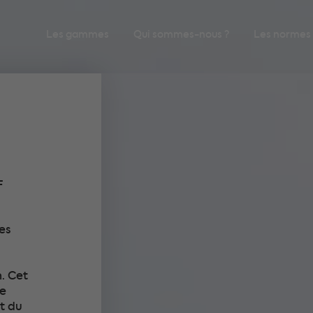
Les gammes
Qui sommes-nous ?
Les normes
F
es
. Cet
re
t du