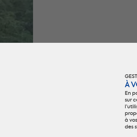
GEST
À 
En p
sur c
l’uti
prop
à vos
des s