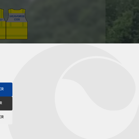
ER
R
ER