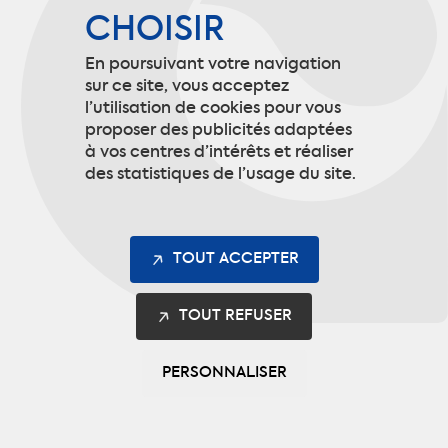
CHOISIR
En poursuivant votre navigation
NEWSLETTER
sur ce site, vous acceptez
l’utilisation de cookies pour vous
proposer des publicités adaptées
INSCRIVEZ-VOUS
à vos centres d’intérêts et réaliser
des statistiques de l’usage du site.
POUR RECEVOIR
TOUTES LES OFFRES ET
TOUT ACCEPTER
INFORMATIONS DE
TOUT REFUSER
CODUPAL.
PERSONNALISER
Ces informations ne seront utilisées que
dans le cadre de l’envoi des newsletters et