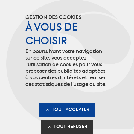
CGU
GESTION DES COOKIES
Politique de confidentialité
À VOUS DE
CHOISIR
Mentions légales
En poursuivant votre navigation
Gestion des cookies
sur ce site, vous acceptez
l’utilisation de cookies pour vous
proposer des publicités adaptées
à vos centres d’intérêts et réaliser
Contact
des statistiques de l’usage du site.
9 rue de Picardie
60190 Arsy
TOUT ACCEPTER
info@codupal.fr
TOUT REFUSER