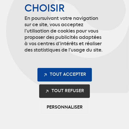
POUR RECEVOIR
CHOISIR
TOUTES LES OFFRES ET
En poursuivant votre navigation
sur ce site, vous acceptez
INFORMATIONS DE
l’utilisation de cookies pour vous
proposer des publicités adaptées
CODUPAL.
à vos centres d’intérêts et réaliser
des statistiques de l’usage du site.
Ces informations ne seront utilisées que
dans le cadre de l’envoi des newsletters et
TOUT ACCEPTER
nous permettent de cibler notre
communication selon vos besoins.
TOUT REFUSER
S’INSCRIRE
PERSONNALISER