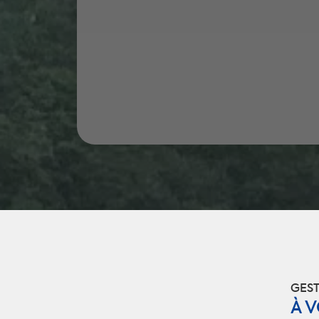
GEST
À 