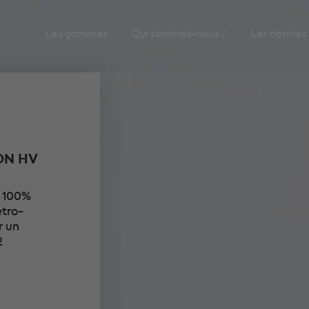
Les gammes
Qui sommes-nous ?
Les normes
ON HV
e 100%
étro-
r un
2