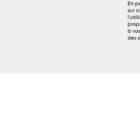
En p
sur c
l’uti
prop
à vos
des s
Composan
Confecti