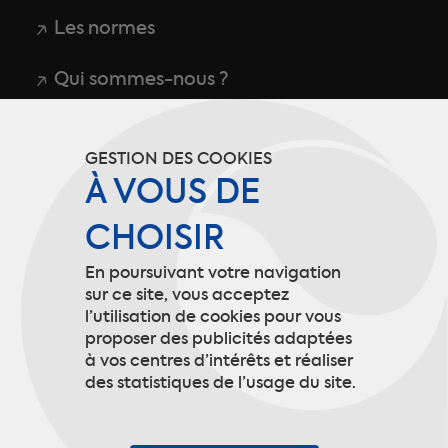
Les normes
Qui sommes-nous ?
CGU
GESTION DES COOKIES
Politique de confidentialité
À VOUS DE
CHOISIR
Mentions légales
En poursuivant votre navigation
Gestion des cookies
sur ce site, vous acceptez
l’utilisation de cookies pour vous
proposer des publicités adaptées
à vos centres d’intérêts et réaliser
Contact
des statistiques de l’usage du site.
9 rue de Picardie