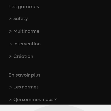
Les gammes
Safety
Multinorme
Intervention
Création
En savoir plus
Les normes
Qui sommes-nous ?