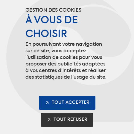
CGU
GESTION DES COOKIES
Politique de confidentialité
À VOUS DE
CHOISIR
Mentions légales
En poursuivant votre navigation
Gestion des cookies
sur ce site, vous acceptez
l’utilisation de cookies pour vous
proposer des publicités adaptées
à vos centres d’intérêts et réaliser
Contact
des statistiques de l’usage du site.
9 rue de Picardie
60190 Arsy
TOUT ACCEPTER
info@codupal.fr
TOUT REFUSER
+33 (0)3 44 92 10 10