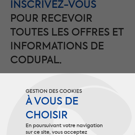
INSCRIVEZ-VOUS
POUR RECEVOIR
TOUTES LES OFFRES ET
INFORMATIONS DE
CODUPAL.
Ces informations ne seront utilisées que
dans le cadre de l’envoi des newsletters et
GESTION DES COOKIES
nous permettent de cibler notre
À VOUS DE
communication selon vos besoins.
CHOISIR
En poursuivant votre navigation
S’INSCRIRE
sur ce site, vous acceptez