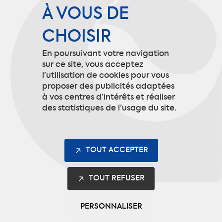
Politique de confidentialité
À VOUS DE
CHOISIR
Mentions légales
En poursuivant votre navigation
Gestion des cookies
sur ce site, vous acceptez
l’utilisation de cookies pour vous
proposer des publicités adaptées
à vos centres d’intérêts et réaliser
Contact
des statistiques de l’usage du site.
9 rue de Picardie
60190 Arsy
TOUT ACCEPTER
info@codupal.fr
TOUT REFUSER
+33 (0)3 44 92 10 10
PERSONNALISER