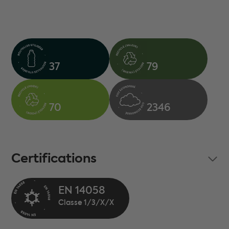
37
79
70
2346
Certifications
EN 14058