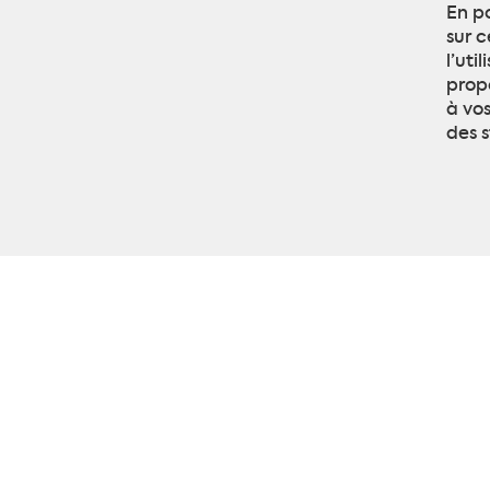
En p
sur c
l’uti
prop
à vos
des s
Composan
Confecti