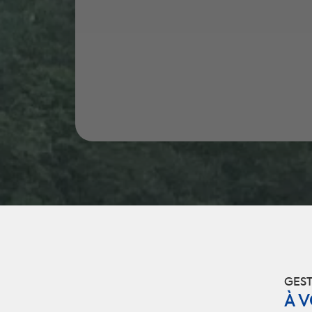
GEST
À 