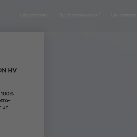
Les gammes
Qui sommes-nous ?
Les normes
ON HV
e 100%
étro-
r un
2