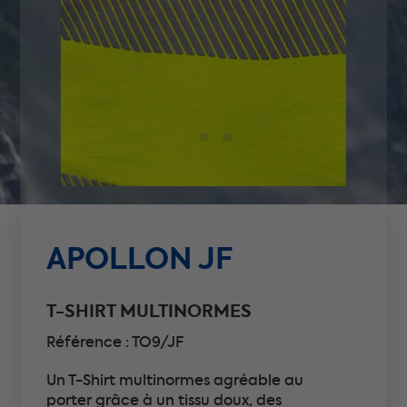
APOLLON JF
T-SHIRT MULTINORMES
Référence : TO9/JF
Un T-Shirt multinormes agréable au
porter grâce à un tissu doux, des