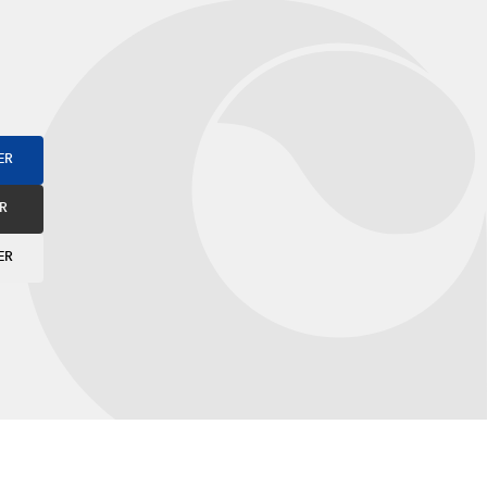
ER
R
ER