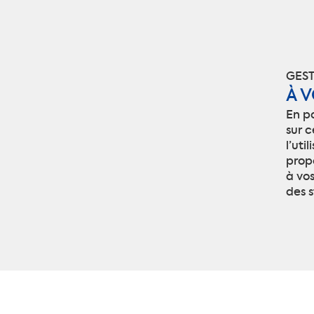
GEST
À 
En p
sur c
l’uti
prop
à vos
des s
Certifica