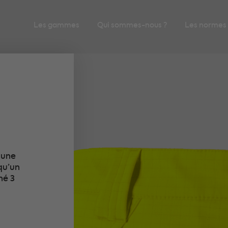
Les gammes
Qui sommes-nous ?
Les normes
 une
qu’un
né 3