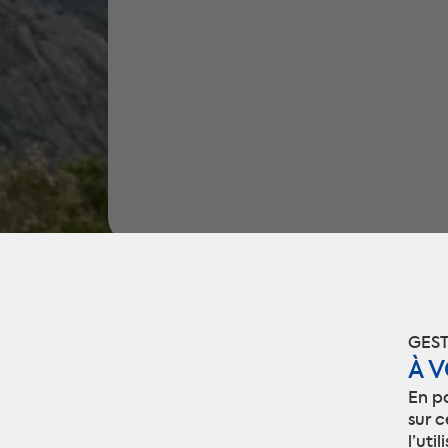
GEST
À 
En p
sur c
l’uti