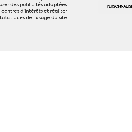
oser des publicités adaptées
PERSONNALIS
 centres d’intérêts et réaliser
tatistiques de l’usage du site.
tions
 11612
EN 1149-5
IEC 614
ts textiles