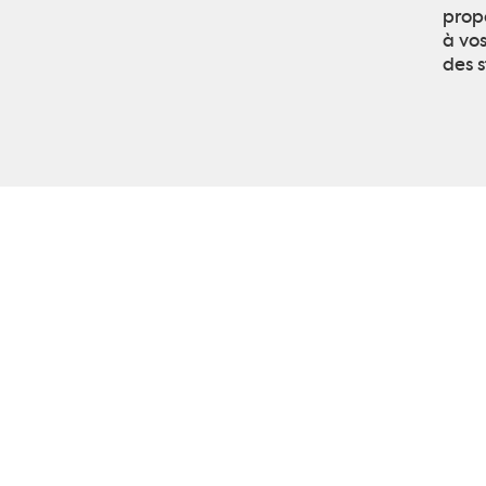
prop
à vos
des s
Certifica
ISO
Composan