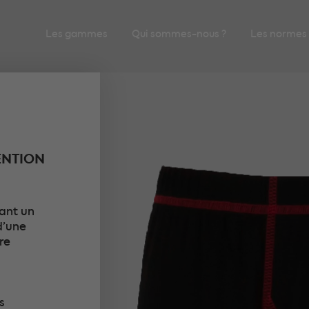
Les gammes
Qui sommes-nous ?
Les normes
ENTION
ant un
d’une
re
s