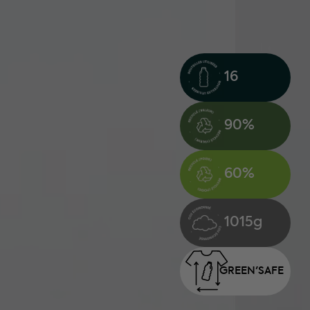
16
90%
60%
1015g
GREEN'
SAFE