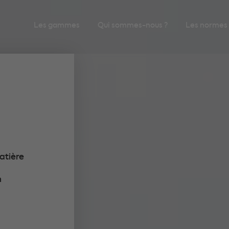
Les gammes
Qui sommes-nous ?
Les normes
atière
n