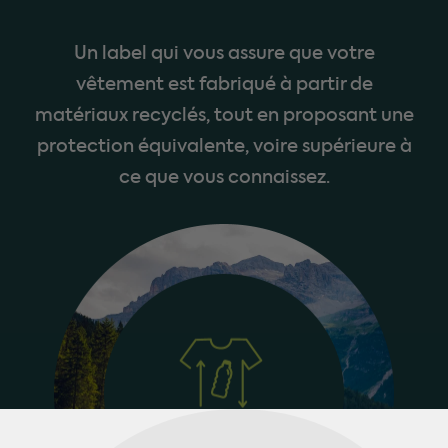
Un label qui vous assure que votre
vêtement est fabriqué à partir de
matériaux recyclés, tout en proposant une
protection équivalente, voire supérieure à
ce que vous connaissez.