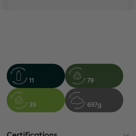
11
79
39
697g
Certifications