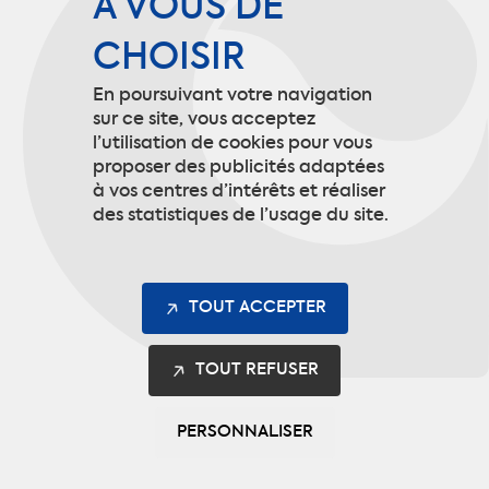
À VOUS DE
CHOISIR
Mentions légales
En poursuivant votre navigation
Gestion des cookies
sur ce site, vous acceptez
l’utilisation de cookies pour vous
proposer des publicités adaptées
à vos centres d’intérêts et réaliser
Contact
des statistiques de l’usage du site.
9 rue de Picardie
60190 Arsy
TOUT ACCEPTER
info@codupal.fr
TOUT REFUSER
+33 (0)3 44 92 10 10
PERSONNALISER