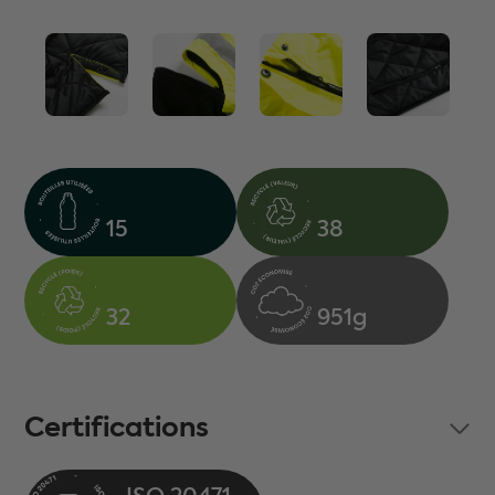
15
38
32
951g
Certifications