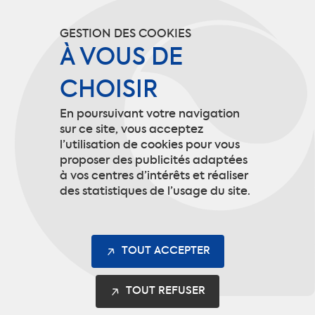
GESTION DES COOKIES
À VOUS DE
CHOISIR
En poursuivant votre navigation
sur ce site, vous acceptez
l’utilisation de cookies pour vous
proposer des publicités adaptées
Jusqu’à 95% du poids total en
à vos centres d’intérêts et réaliser
matières recyclées.
des statistiques de l’usage du site.
88% de notre offre Safety concernée
TOUT ACCEPTER
TOUT REFUSER
Couvre les obligations du décret 2021-