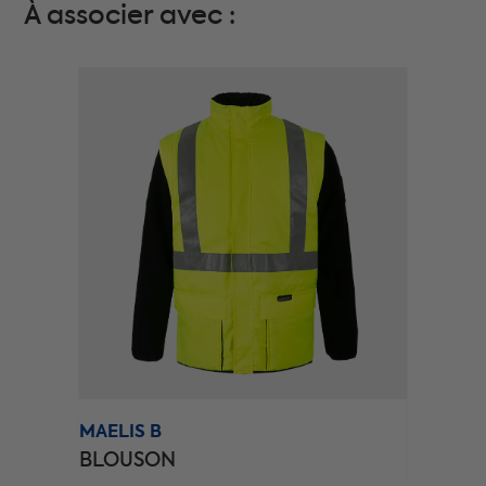
À associer avec :
MAELIS B
ELYSE V
BLOUSON
PARKA /