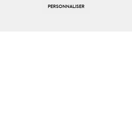
254
PERSONNALISER
NEWSLETTER
INSCRIVEZ-VOUS
POUR RECEVOIR
TOUTES LES OFFRES ET
INFORMATIONS DE